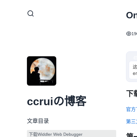
O
19
这
e
下载
ccruiの博客
官方
文章目录
第三
下载Widdler Web Debugger
第