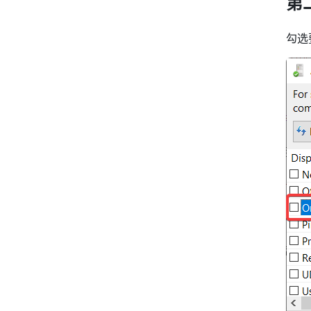
第
勾选要