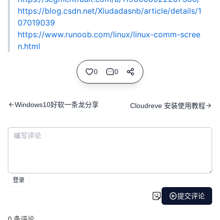
https://blog.csdn.net/Xiudadasnb/article/details/1
07019039
https://www.runoob.com/linux/linux-comm-scree
n.html
0
0
Windows10好软一条龙分享
Cloudreve 安装使用教程