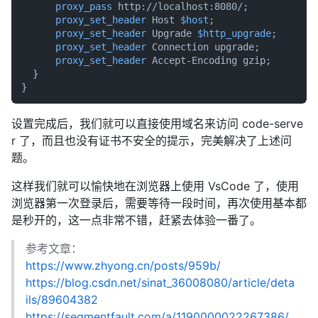
proxy_pass
 http://localhost:8080/;

proxy_set_header
 Host 
$host
;

proxy_set_header
 Upgrade 
$http_upgrade
;

proxy_set_header
 Connection upgrade;

proxy_set_header
 Accept-Encoding gzip;

  }

设置完成后，我们就可以直接使用域名来访问 code-serve
r 了，而且也没有证书不安全的提示，完美解决了上述问
题。
这样我们就可以愉快地在浏览器上使用 VsCode 了，使用
浏览器第一次登录后，需要等待一段时间，再次使用基本都
是秒开的，这一点非常不错，赶紧去体验一番了。
参考文章：
https://www.zhyong.cn/posts/959b/
https://blog.csdn.net/sinat_36008080/article/deta
ils/89604382
https://segmentfault.com/a/1190000022267386/