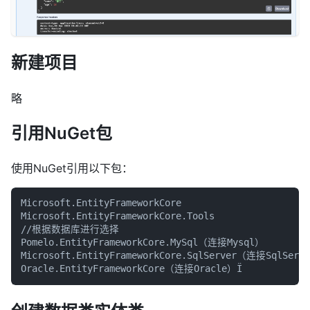
新建项目
略
引用NuGet包
使用NuGet引用以下包：
Microsoft.EntityFrameworkCore

Microsoft.EntityFrameworkCore.Tools

//根据数据库进行选择

Pomelo.EntityFrameworkCore.MySql（连接Mysql）

Microsoft.EntityFrameworkCore.SqlServer（连接SqlServe