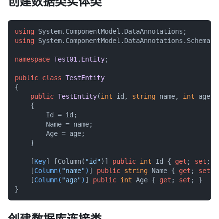
创建数据类实体类
using
using
 System.ComponentModel.DataAnnotations.Schema;

namespace
Test01.Entity
;

public
class
TestEntity
{

public
TestEntity
(
int
 id, 
string
 name, 
int
 age
)
    {

        Id = id;

        Name = name;

        Age = age;

    }

    [
Key
] [Column(
"id"
)] 
public
int
 Id { 
get
; 
set
; }

    [
Column(
"name"
)
] 
public
string
 Name { 
get
; 
set
; }
    [
Column(
"age"
)
] 
public
int
 Age { 
get
; 
set
; }
