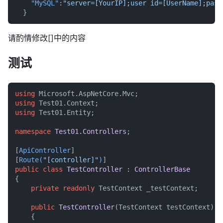
"MySQL"
:
"server=[YourIP];user id=[UserName];pass
}
请酌情修改[]中的内容
测试
using
using
using
 Test01.Entity;

namespace
Test01.Controllers
;

[
ApiController
]

[
Route(
"[controller]"
)
public
class
TestController
 : 
ControllerBase
{

private
readonly
 TestContext _testContext;

public
TestController
(
TestContext testContext
)
    {
