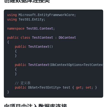
创建数据库连接类
using
using
 Test01.Entity;

namespace
Test01.Context
;

public
class
TestContext
 : 
DbContext
{

public
TestContext
()
    {

    }

public
TestContext
(
DbContextOptions<TestContext>
    {

    }

// 定义表
public
 DbSet<TestEntity> test { 
get
; 
set
; }

向项目中注入数据库连接