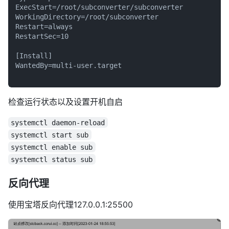
Type=simple

ExecStart=/root/subconverter/subconverter

WorkingDirectory=/root/subconverter

Restart=always

RestartSec=10

[Install]

WantedBy=multi-user.target

检查运行状态以及设置开机自启
systemctl daemon-reload
systemctl start sub
systemctl enable sub
systemctl status sub
反向代理
使用宝塔反向代理127.0.0.1:25500