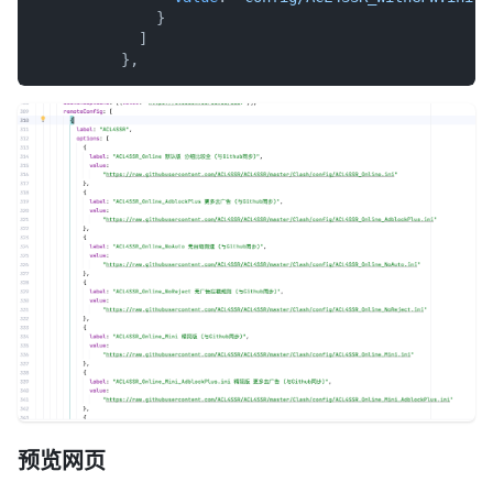
value
: 
"config/ACL4SSR_WithGFW.ini"
              }

            ]

预览网页