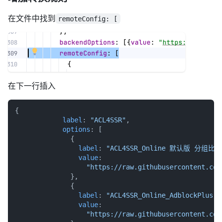
增加转换规则
在文件中找到
remoteConfig: [
在下一行插入
{

label
: 
"ACL4SSR"
,

options
: [

              {

label
: 
"ACL4SSR_Online 默认版 分组比较
value
:

"https://raw.githubusercontent.com
              },

              {

label
: 
"ACL4SSR_Online_AdblockPl
value
:
