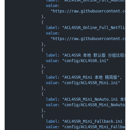
              {

label
: 
"ACL4SSR_Online_Full_Adb
value
:

"https://raw.githubusercontent.com
              },

              {

label
: 
"ACL4SSR_Online_Full_Net
value
:

"https://raw.githubusercontent.com
              },

              {

label
: 
"ACL4SSR 本地 默认版 分组比较全
value
: 
"config/ACL4SSR.ini"
              },

              {

label
: 
"ACL4SSR_Mini 本地 精简版"
,

value
: 
"config/ACL4SSR_Mini.ini"
              },

              {

label
: 
"ACL4SSR_Mini_NoAuto.ini
value
: 
"config/ACL4SSR_Mini_NoAuto.i
              },

              {

label
: 
"ACL4SSR_Mini_Fallback.ini