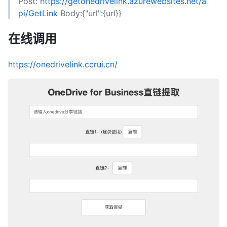
Post:
https://getonedrivelink.azurewebsites.net/a
pi/GetLink
Body:{"url":{url}}
在线调用
https://onedrivelink.ccrui.cn/