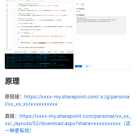
原理
原链接：
https://xxxx-my.sharepoint.com/:x:/g/persona
l/xx_xx_xx/xxxxxxxxxx
直链：
https://xxxx-my.sharepoint.com/personal/xx_xx_
xx/_layouts/52/download.aspx?share=xxxxxxxxxx（这
一种更有效）