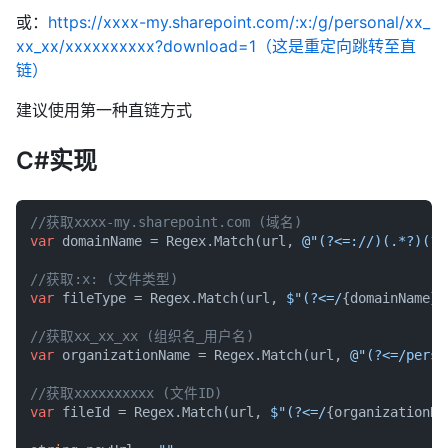
或：
https://xxxx-my.sharepoint.com/:x:/g/personal/xx_
xx_xx/xxxxxxxxxx?download=1（这是重定向跳转至直
链）
建议使用第一种直链方式
C#实现
//获取xxxx-my.sharepoint.com (域名)
var
 domainName = Regex.Match(url, 
@"(?<=://)(.*?)(?=
//获取:x: (文件类型)
var
 fileType = Regex.Match(url, 
$"(?<=/
{domainName}
/
//获取xx_xx_xx (组织名_用户名)
var
 organizationName = Regex.Match(url, 
@"(?<=/perso
//获取xxxxxxxxxx (文件ID)
var
 fileId = Regex.Match(url, 
$"(?<=/
{organizationNa